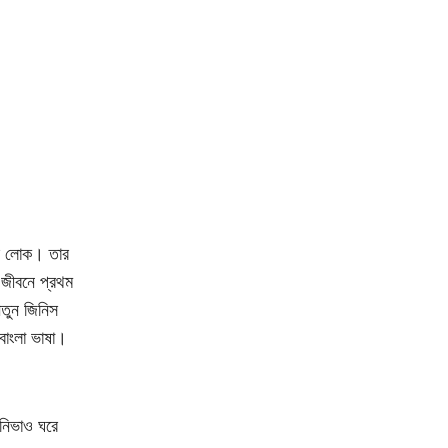
রের লোক। তার
। জীবনে প্রথম
তুন জিনিস
বাংলা ভাষা।
নিভাও ঘরে