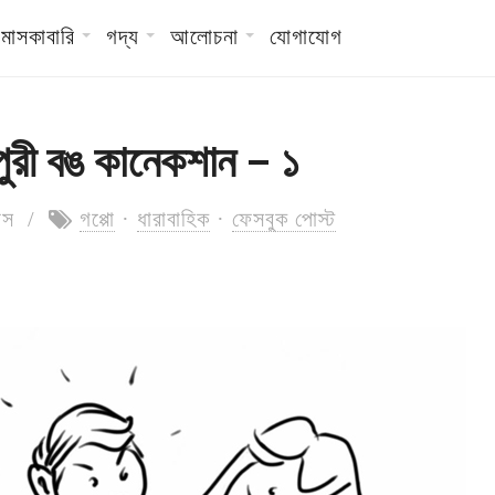
মাসকাবারি
গদ্য
আলোচনা
যোগাযোগ
ুরী বঙ কানেকশান – ১
 দাস /
গপ্পো
·
ধারাবাহিক
·
ফেসবুক পোস্ট