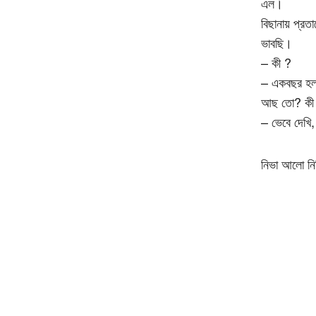
এল।
বিছানায় প্রত
ভাবছি।
– কী ?
– একবছর হল আ
আছ তো? কী ম
– ভেবে দেখ
নিভা আলো নি