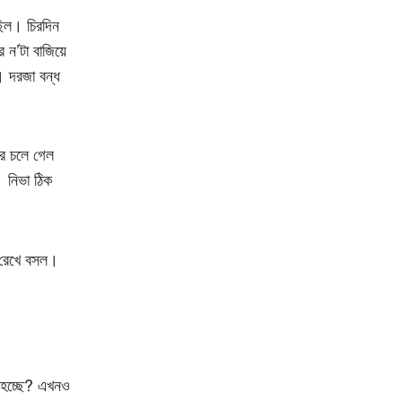
িল। চিরদিন
 ন’টা বাজিয়ে
। দরজা বন্ধ
রে চলে গেল
 নিভা ঠিক
ে রেখে বসল।
, হচ্ছে? এখনও