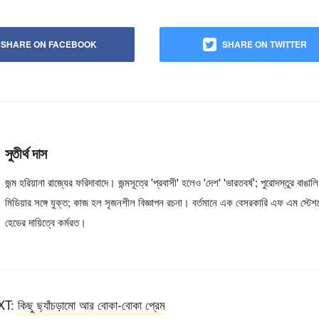
SHARE ON FACEBOOK
SHARE ON TWITTER
সুতীর্থ দাস
জন্ম হরিয়ানা রাজ্যের ফরিদাবাদে। জন্মসূত্রে 'প্রবাসী' হলেও 'দেশ' 'ভারতবর্ষ'; পুরোদস্তুর বাঙ
মিডিয়ার সঙ্গে যুক্ত; কাজ হল সৃজনশীল বিজ্ঞাপন রচনা। বর্তমানে এক বেসরকারি এফ এম স্টেশন
হেডের দায়িত্বে কর্মরত।
XT:
কিছু ছ্যাঁচড়ামো আর বোকা-বোকা প্রেম