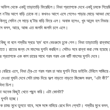
প অফিস থেকে একটু তাড়াতাড়ি ফিরেছিল। নিভা প্রতাপকে দেখে একটু চমকে গিয়েছ
াপ ন’টার আগে বাড়ি ঢোকে না। কখনও আগে এসে গেলেও পাড়ার মোড়ে আড্ডা মেরে
িন্তু সেদিন সে সাড়ে ছ’টায় বাড়ি ফিরে এল। অবাক হলেও, খুব আনন্দ হল নিভার
সে বলল, আরে, আজ এত জলদি জলদি চলে এলে।
 কিছু না বলে গম্ভীর স্বরে ‘হুম’ বলে বেডরুমে ঢুকে গেল। নিভা তাড়াতাড়ি রান্নাঘ
াতে। রাতের জন্য সে মাংসের ঘুগনি করছিল। সেটাও সবে রান্না করা শেষ হয়েছে।
ে প্রতাপকে এক কাপ চায়ের সাথে গরম গরম এক বাটি মাংসের ঘুগনি দেবে।
য়ে বেরিয়ে এলে, নিভা ট্রে-তে গরম গরম চা আর ঘুগনি নিয়ে ডাইনিং টেবিলে সাজিয়
ে দেওয়া ঘুঘনি দেখে সেটা চামচ দিয়ে অল্প নাড়তে নাড়তে জিজ্ঞেস করল, “এটা কী?”
দিদা ডিশ।
 অনেক কিছুই খেতে পছন্দ করি। এটা কোনটা?
 ঘুগনি হচ্ছে।
ক চামচ মুখে তুলতে যাবে, সঙ্গে সঙ্গে নামিয়ে রেখে দিল প্লেটে। গম্ভীর মুখে বলল