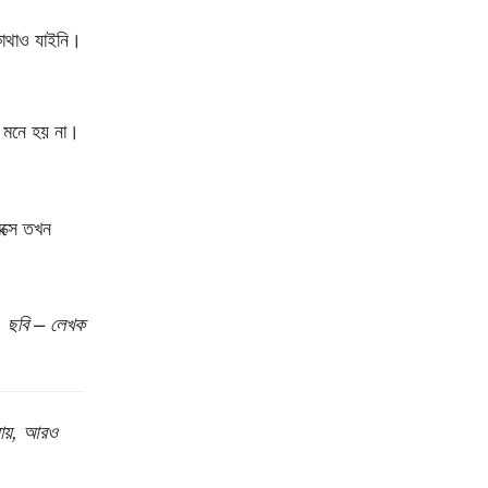
োথাও যাইনি।
 মনে হয় না।
ক্সে তখন
ছবি – লেখক
 যায়, আরও