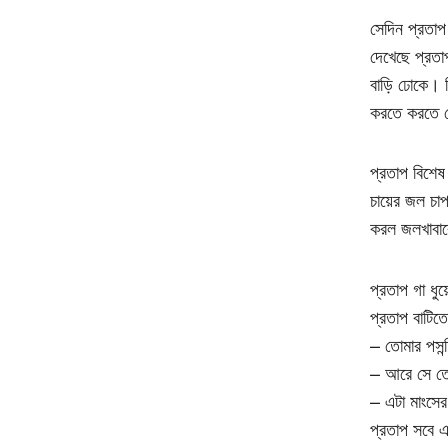
সেদিন প্রতা
দেখেছে প্রত
বাড়ি ঢোকে। ক
করতে করতে 
প্রতাপ বিশেষ
চায়ের জল চাপ
করল জলখাবার
প্রতাপ গা ধু
প্রতাপ বাটিত
– তোমার পসন্
– আরে সে তো
– এটা মাংসের
প্রতাপ সবে এ