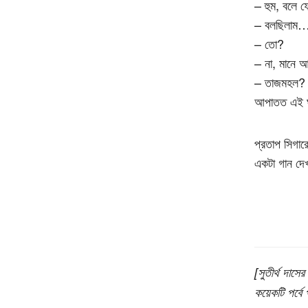
– হুম, বলে 
– বলছিলাম… 
– তো?
– না, মানে আ
– তাজমহল? ত
আপাতত এই ঘর
প্রতাপ সিগার
একটা গান দেখ
[সুতীর্থ দাস
কয়েকটি পর্বে