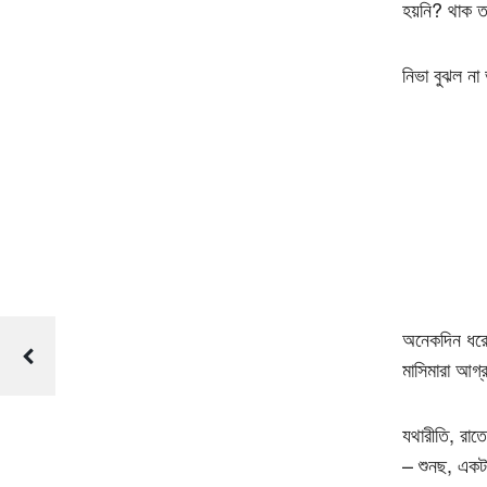
হয়নি? থাক ত
নিভা বুঝল না 
অনেকদিন ধরেই
মাসিমারা আগ্
যথারীতি, রাত
– শুনছ, একট