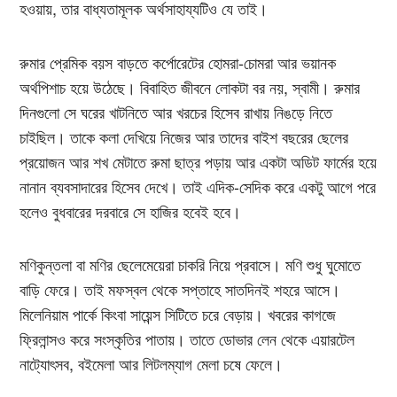
হওয়ায়, তার বাধ্যতামূলক অর্থসাহায্যটিও যে তাই।
রুমার প্রেমিক বয়স বাড়তে কর্পোরেটের হোমরা-চোমরা আর ভয়ানক
অর্থপিশাচ হয়ে উঠেছে। বিবাহিত জীবনে লোকটা বর নয়, স্বামী। রুমার
দিনগুলো সে ঘরের খাটনিতে আর খরচের হিসেব রাখায় নিঙড়ে নিতে
চাইছিল। তাকে কলা দেখিয়ে নিজের আর তাদের বাইশ বছরের ছেলের
প্রয়োজন আর শখ মেটাতে রুমা ছাত্র পড়ায় আর একটা অডিট ফার্মের হয়ে
নানান ব্যবসাদারের হিসেব দেখে। তাই এদিক-সেদিক করে একটু আগে পরে
হলেও বুধবারের দরবারে সে হাজির হবেই হবে।
মণিকুন্তলা বা মণির ছেলেমেয়েরা চাকরি নিয়ে প্রবাসে। মণি শুধু ঘুমোতে
বাড়ি ফেরে। তাই মফস্বল থেকে সপ্তাহে সাতদিনই শহরে আসে।
মিলেনিয়াম পার্কে কিংবা সায়েন্স সিটিতে চরে বেড়ায়। খবরের কাগজে
ফ্রিলান্সও করে সংস্কৃতির পাতায়। তাতে ডোভার লেন থেকে এয়ারটেল
নাট্যোৎসব, বইমেলা আর লিটলম্যাগ মেলা চষে ফেলে।