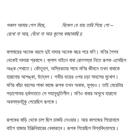
সকাল আমার গেল মিছে, বিকেল যে যায় তারি পিছে গো –
রেখো না আর, বেঁধো না আর কূলের কাছাকাছি॥
বাপমায়ের অনেক বয়সে দুই দাদার অনেক বছর পরে মণি। মণির শৈশব
থেকেই দাদারা প্রবাসে। ক্লাস নাইনে বাবা রোগশয্যা নিতে রূপক এসেছিল
অঙ্ক শেখাতে। কৌতূহল, অস্থিরতার সাথে মণির জীবনে তখন বাবাকে
হারানোর আশঙ্কা, উদ্বেগ। গভীর ভয়ের ওপর চড়া সাহসের মুখোশ।
মণির কাঁচা বয়সের পাকা কাজে রূপক তখন অবাক, মুগ্ধও। তাই মেয়েটার
পড়াশোনার দুর্বলতাতে সে সহানুভূতিশীল। মণিও বাবার অসুখে হারানো
অবলম্বনটুকু পেয়েছিল রূপকে।
রূপকের বাড়ি থেকে চাপ ছিল চাকরি নেওয়ার। আর কাগজের শিরোনামে
বাইশ হাজার ইঞ্জিনিয়ারের বেকারত্ব। রূপক গিয়েছিল বিশ্ববিদ্যালয়ে।