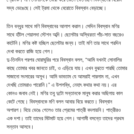
সদ্য ভেঙেছে। সেই ট্রমা থেকে বেরোতে বিবস্বান বেড়াচ্ছে।
তিন বন্ধুর সাথে মণি বিবস্বানের আলাপ করাল। সেদিন বিবস্বান মণির
সাথে হাঁটল শেয়ালদা স্টেশন অব্দি। ছেলেটার অস্থিরতা পাঁচ-সাত বছরেও
কাটেনি। মণির কষ্ট হচ্ছিল ছেলেটার জন্য। তাই মণি তার সাথে পরদিন
দেখা করতে রাজি হয়ে গেল।
দু-তিনদিন পরপর ঘোরাঘুরির পরে বিবস্বান বলল, “আমি যখনই সোনালির
কাছে তোমার খবর জানতে চাই, ও এড়িয়ে যায়। এখন বুঝতে পারছি তোমার
সাজানো সংসারের অসুখ। আমি ভাবতাম যে আমরাই পারলাম না, এখন
দেখছি তোমরাও পারোনি।” এ উপলব্ধি, নেহাৎ কথার কথা নয়। এর
কোনও জবাব নেই। মণির তবু দুটো সন্তানকে মানুষ করার অছিলায় কাল
কেটে গেছে। বিবস্বানকে মণি বলল আবার বিয়ে করতে। বিবস্বান
অপারগ। বিয়ে ভেঙে গেলেও তার প্রেমের পাত্রী বদলায়নি। পাত্রীরও
এক দশা। তাই তাদের মিটমাট হয়ে গেল। আগামী বসন্তে তাদের প্রথম
সন্তান আসবে।