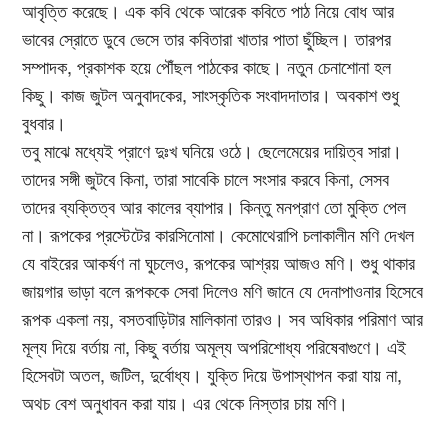
আবৃত্তি করেছে। এক কবি থেকে আরেক কবিতে পাঠ নিয়ে বোধ আর
ভাবের স্রোতে ডুবে ভেসে তার কবিতারা খাতার পাতা ছুঁচ্ছিল। তারপর
সম্পাদক, প্রকাশক হয়ে পৌঁছল পাঠকের কাছে। নতুন চেনাশোনা হল
কিছু। কাজ জুটল অনুবাদকের, সাংস্কৃতিক সংবাদদাতার। অবকাশ শুধু
বুধবার।
তবু মাঝে মধ্যেই প্রাণে দুঃখ ঘনিয়ে ওঠে। ছেলেমেয়ের দায়িত্ব সারা।
তাদের সঙ্গী জুটবে কিনা, তারা সাবেকি চালে সংসার করবে কিনা, সেসব
তাদের ব্যক্তিত্ব আর কালের ব্যাপার। কিন্তু মনপ্রাণ তো মুক্তি পেল
না। রূপকের প্রস্টেটের কারসিনোমা। কেমোথেরাপি চলাকালীন মণি দেখল
যে বাইরের আকর্ষণ না ঘুচলেও, রূপকের আশ্রয় আজও মণি। শুধু থাকার
জায়গার ভাড়া বলে রূপককে সেবা দিলেও মণি জানে যে দেনাপাওনার হিসেবে
রূপক একলা নয়, বসতবাড়িটার মালিকানা তারও। সব অধিকার পরিমাণ আর
মূল্য দিয়ে বর্তায় না, কিছু বর্তায় অমূল্য অপরিশোধ্য পরিষেবাগুণে। এই
হিসেবটা অতল, জটিল, দুর্বোধ্য। যুক্তি দিয়ে উপাস্থাপন করা যায় না,
অথচ বেশ অনুধাবন করা যায়। এর থেকে নিস্তার চায় মণি।