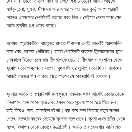
দেয় না। হয়তো সাহসও করে না চালশে ধরা মেয়েদের আড্ডা ভাঙতে।
মণিকুন্তলা, সুমনা, দীপমালা আর রুমার আড্ডা বছর কুড়ি আগে প্রায়ই
কোনও একজনের প্রেমিকটি তছনছ করে দিত। সেইসব প্রেম আজ যেন
অন্য মানুষীর গল্প ওদের কাছে।
গবেষক প্রেমিকটিকে দায়মুক্ত রাখতে দীপমালা একটা বাজখাঁই প্রশাসনিক
কাজ নেয়, কলেজ পেরিয়েই। তাতে প্রেমিকটি ভয়ানক হীনম্মন্যতায় ভুগে
শেষকালে বিদেশে চলে যায় দীপমালাকে ছেড়ে। দীপমালাও প্রশাসন ছেড়ে
সুযোগ মতো অধ্যপনায় লাগে। বুধবারটা ওর সুবিধে মতো দিন। বাকিদের
রোজই কাজের দিন বা করে নিতে পারলে যে কোনওদিনই রোববার।
সুমনার অভিনেতা প্রেমিকটি কালক্রমে নামডাক করার আগেই বেতার থেকে
বিজ্ঞাপনে, মঞ্চ থেকে মন্দিরে কণ্ঠস্বর বেচে সুরোজগেরে হয়ে গিয়েছিল।
তাই বিয়েও সেরে ফেলেছিল চটপট। দুম করে চলে গিয়েছে নতুন সংসার
পেতে, সতেরো বছরের মেয়েকে সুমনার সঙ্গে রেখে। সুমনা এখন মন্দির থেকে
মঞ্চে, বিজ্ঞাপন থেকে বেতারে কণ্ঠশিল্পী। অভিনেতার রোজগার অনিয়মিত