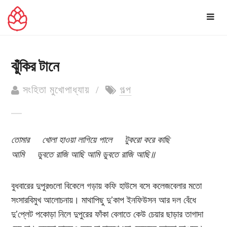
S
e
a
r
ঝুঁকির টানে
c
h
সংহিতা মুখোপাধ্যায় /
গল্প
f
o
r
তোমার খোলা হাওয়া লাগিয়ে পালে টুকরো করে কাছি
:
আমি ডুবতে রাজি আছি আমি ডুবতে রাজি আছি॥
বুধবারের দুপুরগুলো বিকেলে গড়ায় কফি হাউসে বসে কলেজবেলার মতো
সংসারবিমুখ আলোচনায়। মাথাপিছু দু’কাপ ইনফিউসন আর দল বেঁধে
দু’প্লেট পকোড়া নিলে দুপুরের ফাঁকা বেলাতে কেউ চেয়ার ছাড়ার তাগাদা