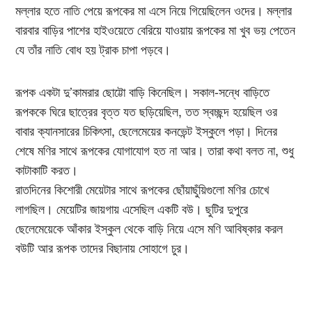
মল্লার হতে নাতি পেয়ে রূপকের মা এসে নিয়ে গিয়েছিলেন ওদের। মল্লার
বারবার বাড়ির পাশের হাইওয়েতে বেরিয়ে যাওয়ায় রূপকের মা খুব ভয় পেতেন
যে তাঁর নাতি বোধ হয় ট্রাক চাপা পড়বে।
রূপক একটা দু’কামরার ছোট্টো বাড়ি কিনেছিল। সকাল-সন্ধে বাড়িতে
রূপককে ঘিরে ছাত্রের বৃত্ত যত ছড়িয়েছিল, তত স্বচ্ছন্দ হয়েছিল ওর
বাবার ক্যানসারের চিকিৎসা, ছেলেমেয়ের কনভেন্ট ইস্কুলে পড়া। দিনের
শেষে মণির সাথে রূপকের যোগাযোগ হত না আর। তারা কথা বলত না, শুধু
কাটাকাটি করত।
রাতদিনের কিশোরী মেয়েটার সাথে রূপকের ছোঁয়াছুঁয়িগুলো মণির চোখে
লাগছিল। মেয়েটির জায়গায় এসেছিল একটি বউ। ছুটির দুপুরে
ছেলেমেয়েকে আঁকার ইস্কুল থেকে বাড়ি নিয়ে এসে মণি আবিষ্কার করল
বউটি আর রূপক তাদের বিছানায় সোহাগে চুর।