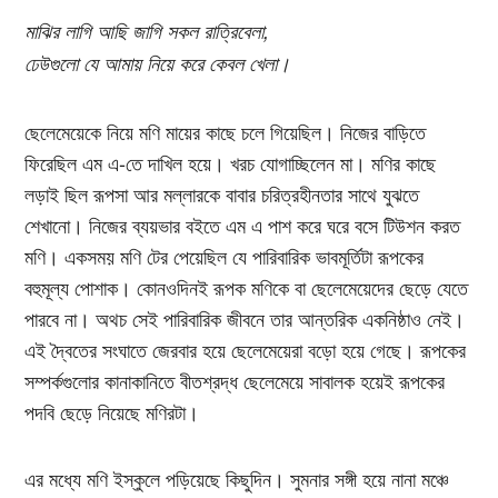
মাঝির লাগি আছি জাগি সকল রাত্রিবেলা,
ঢেউগুলো যে আমায় নিয়ে করে কেবল খেলা।
ছেলেমেয়েকে নিয়ে মণি মায়ের কাছে চলে গিয়েছিল। নিজের বাড়িতে
ফিরেছিল এম এ-তে দাখিল হয়ে। খরচ যোগাচ্ছিলেন মা। মণির কাছে
লড়াই ছিল রূপসা আর মল্লারকে বাবার চরিত্রহীনতার সাথে যুঝতে
শেখানো। নিজের ব্যয়ভার বইতে এম এ পাশ করে ঘরে বসে টিউশন করত
মণি। একসময় মণি টের পেয়েছিল যে পারিবারিক ভাবমূর্তিটা রূপকের
বহুমূল্য পোশাক। কোনওদিনই রূপক মণিকে বা ছেলেমেয়েদের ছেড়ে যেতে
পারবে না। অথচ সেই পারিবারিক জীবনে তার আন্তরিক একনিষ্ঠাও নেই।
এই দ্বৈতের সংঘাতে জেরবার হয়ে ছেলেমেয়েরা বড়ো হয়ে গেছে। রূপকের
সম্পর্কগুলোর কানাকানিতে বীতশ্রদ্ধ ছেলেমেয়ে সাবালক হয়েই রূপকের
পদবি ছেড়ে নিয়েছে মণিরটা।
এর মধ্যে মণি ইস্কুলে পড়িয়েছে কিছুদিন। সুমনার সঙ্গী হয়ে নানা মঞ্চে