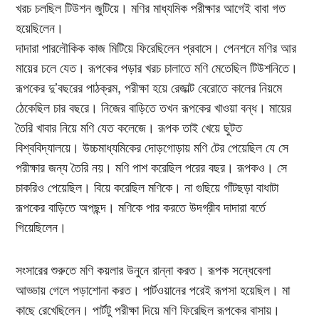
খরচ চলছিল টিউশন জুটিয়ে। মণির মাধ্যমিক পরীক্ষার আগেই বাবা গত
হয়েছিলেন।
দাদারা পারলৌকিক কাজ মিটিয়ে ফিরেছিলেন প্রবাসে। পেনশনে মণির আর
মায়ের চলে যেত। রূপকের পড়ার খরচ চালাতে মণি মেতেছিল টিউশনিতে।
রূপকের দু’বছরের পাঠক্রম, পরীক্ষা হয়ে রেজাল্ট বেরোতে কালের নিয়মে
ঠেকেছিল চার বছরে। নিজের বাড়িতে তখন রূপকের খাওয়া বন্ধ। মায়ের
তৈরি খাবার নিয়ে মণি যেত কলেজে। রূপক তাই খেয়ে ছুটত
বিশ্ববিদ্যালয়ে। উচ্চমাধ্যমিকের দোড়গোড়ায় মণি টের পেয়েছিল যে সে
পরীক্ষার জন্য তৈরি নয়। মণি পাশ করেছিল পরের বছর। রূপকও। সে
চাকরিও পেয়েছিল। বিয়ে করেছিল মণিকে। না গুছিয়ে গাঁটছড়া বাধাটা
রূপকের বাড়িতে অপছন্দ। মণিকে পার করতে উদগ্রীব দাদারা বর্তে
গিয়েছিলেন।
সংসারের শুরুতে মণি কয়লার উনুনে রান্না করত। রূপক সন্ধেবেলা
আড্ডায় গেলে পড়াশোনা করত। পার্টওয়ানের পরেই রূপসা হয়েছিল। মা
কাছে রেখেছিলেন। পার্টটু পরীক্ষা দিয়ে মণি ফিরেছিল রূপকের বাসায়।