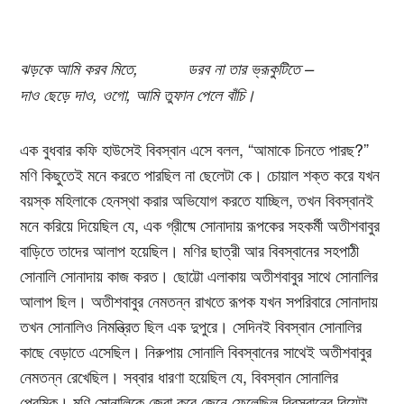
ঝড়কে আমি করব মিতে, ডরব না তার ভ্রূকুটিতে –
দাও ছেড়ে দাও, ওগো, আমি তুফান পেলে বাঁচি।
এক বুধবার কফি হাউসেই বিবস্বান এসে বলল, “আমাকে চিনতে পারছ?”
মণি কিছুতেই মনে করতে পারছিল না ছেলেটা কে। চোয়াল শক্ত করে যখন
বয়স্ক মহিলাকে হেনস্থা করার অভিযোগ করতে যাচ্ছিল, তখন বিবস্বানই
মনে করিয়ে দিয়েছিল যে, এক গ্রীষ্মে সোনাদায় রূপকের সহকর্মী অতীশবাবুর
বাড়িতে তাদের আলাপ হয়েছিল। মণির ছাত্রী আর বিবস্বানের সহপাঠী
সোনালি সোনাদায় কাজ করত। ছোট্টো এলাকায় অতীশবাবুর সাথে সোনালির
আলাপ ছিল। অতীশবাবুর নেমতন্ন রাখতে রূপক যখন সপরিবারে সোনাদায়
তখন সোনালিও নিমন্ত্রিত ছিল এক দুপুরে। সেদিনই বিবস্বান সোনালির
কাছে বেড়াতে এসেছিল। নিরুপায় সোনালি বিবস্বানের সাথেই অতীশবাবুর
নেমতন্ন রেখেছিল। সব্বার ধারণা হয়েছিল যে, বিবস্বান সোনালির
প্রেমিক। মণি সোনালিকে জেরা করে জেনে ফেলেছিল বিবস্বানের বিয়েটা