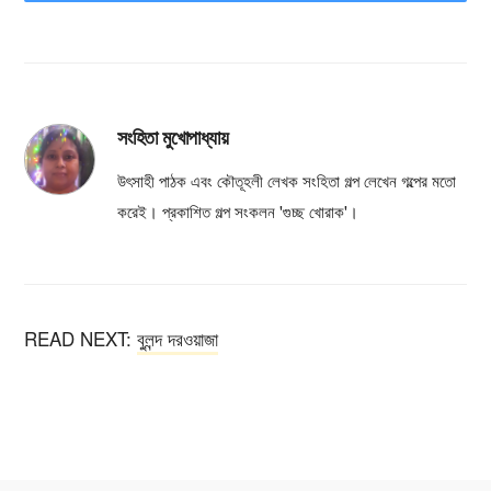
সংহিতা মুখোপাধ্যায়
উৎসাহী পাঠক এবং কৌতূহলী লেখক সংহিতা গল্প লেখেন গল্পের মতো
করেই। প্রকাশিত গল্প সংকলন 'গুচ্ছ খোরাক'।
READ NEXT:
বুলন্দ দরওয়াজা